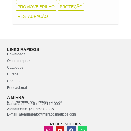
PROMOVE BRILHO
PROTEÇÃO
RESTAURAÇÃO
LINKS RÁPIDOS
Downloads
Onde comprar
Catálogos
Cursos
Contato
Educacional
A MIRRA
Rua Palermo, 661, Parque Veneza
Santana do Paraíso – 35179-000
Atendimento: (31) 9537-2335
E-mail: atendimento@mirracosmeticos.com
REDES SOCIAIS