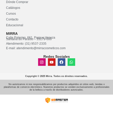
Dónde Comprar
Catálogos
Cursos
Contacto
Educacional
MIRRA
Calle Palermo, 661, Parque Veneza
Santana do Paraíso – 35179-000
Atendimento: (31) 9537-2335
E-mail: atendimento@mirracosmeticos.com
Redes Sociales
Copyright © 2025 Mirra. Todos os direitos reservados.
No autorizamos ni nos responsabilizamos por productos adquiridos en sitios web, tiendas o
plataformas de comercio electrónico. Nuestros productos se venden exclusivamente a profesionales
de la belleza a través de distribuidores autorizados.