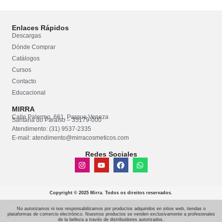
Enlaces Rápidos
Descargas
Dónde Comprar
Catálogos
Cursos
Contacto
Educacional
MIRRA
Calle Palermo, 661, Parque Veneza
Santana do Paraíso – 35179-000
Atendimento: (31) 9537-2335
E-mail: atendimento@mirracosmeticos.com
Redes Sociales
Copyright © 2025 Mirra. Todos os direitos reservados.
No autorizamos ni nos responsabilizamos por productos adquiridos en sitios web, tiendas o
plataformas de comercio electrónico. Nuestros productos se venden exclusivamente a profesionales
de la belleza a través de distribuidores autorizados.