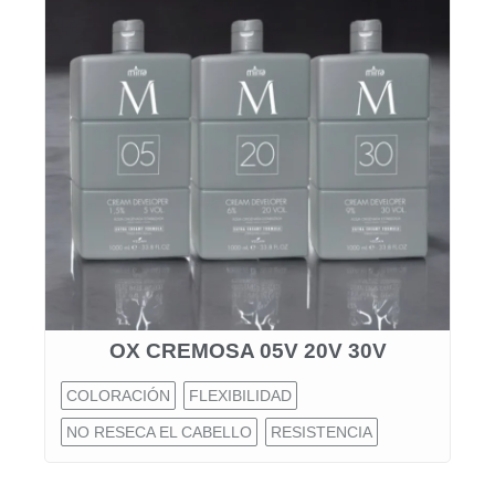
OX CREMOSA 05V 20V 30V
COLORACIÓN
FLEXIBILIDAD
NO RESECA EL CABELLO
RESISTENCIA