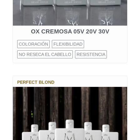
OX CREMOSA 05V 20V 30V
COLORACIÓN
FLEXIBILIDAD
NO RESECA EL CABELLO
RESISTENCIA
PERFECT BLOND