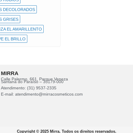
S DECOLORADOS
S GRISES
ZA EL AMARILLENTO
E EL BRILLO
MIRRA
Calle Palermo, 661, Parque Veneza
Santana do Paraíso – 35179-000
Atendimento: (31) 9537-2335
E-mail: atendimento@mirracosmeticos.com
Copyright © 2025 Mirra. Todos os direitos reservados.