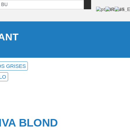
IANT
S GRISES
LO
IVA BLOND