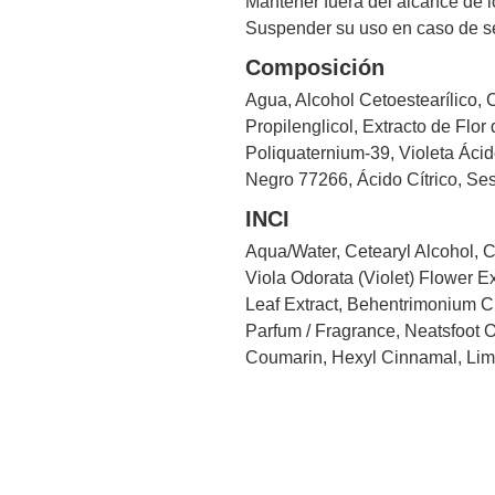
Mantener fuera del alcance de l
Suspender su uso en caso de se
Composición
Agua, Alcohol Cetoestearílico, 
Propilenglicol, Extracto de Flo
Poliquaternium-39, Violeta Ácid
Negro 77266, Ácido Cítrico, Sesq
INCI
Aqua/Water, Cetearyl Alcohol, 
Viola Odorata (Violet) Flower E
Leaf Extract, Behentrimonium Ch
Parfum / Fragrance, Neatsfoot Oi
Coumarin, Hexyl Cinnamal, Lim