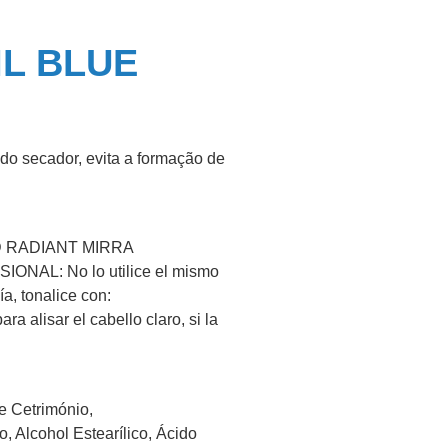
ML BLUE
 do secador, evita a formação de
OND RADIANT MIRRA
IONAL: No lo utilice el mismo
a, tonalice con:
ar el cabello claro, si la
e Cetrimónio,
o, Alcohol Estearílico, Ácido