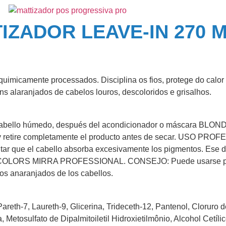
IZADOR LEAVE-IN 270 
quimicamente processados. Disciplina os fios, protege do calor
ons alaranjados de cabelos louros, descoloridos e grisalhos.
el cabello húmedo, después del acondicionador o máscara BL
etire completamente el producto antes de secar. USO PROFES
itar que el cabello absorba excesivamente los pigmentos. Ese dí
S MIRRA PROFESSIONAL. CONSEJO: Puede usarse para alis
nos anaranjados de los cabellos.
eth-7, Laureth-9, Glicerina, Trideceth-12, Pantenol, Cloruro d
Metosulfato de Dipalmitoiletil Hidroxietilmônio, Alcohol Cetílic