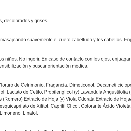
s, decolorados y grises.
, masajeando suavemente el cuero cabelludo y los cabellos. Enj
os niños. No ingerir. En caso de contacto con los ojos, enjuaga
nsibilización y buscar orientación médica.
Cloruro de Cetrimonio, Fragancia, Dimeticonol, Decametilciclope
l, Lactato de Cetilo, Propilenglicol (y) Lavandula Angustifolia
is (Romero) Extracto de Hoja (y) Viola Odorata Extracto de Hoja/
squicaprilato de Xilitol, Caprilil Glicol, Colorante Ácido Violet
Limoneno, Linalol.