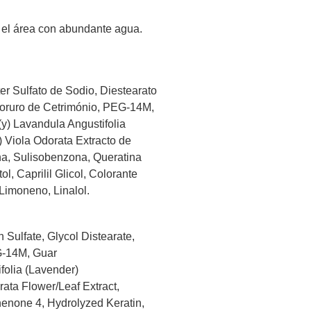
r el área con abundante agua.
er Sulfato de Sodio, Diestearato
Cloruro de Cetrimónio, PEG-14M,
 (y) Lavandula Angustifolia
) Viola Odorata Extracto de
na, Sulisobenzona, Queratina
, Caprilil Glicol, Colorante
 Limoneno, Linalol.
ulfate, Glycol Distearate,
G-14M, Guar
folia (Lavender)
ata Flower/Leaf Extract,
enone 4, Hydrolyzed Keratin,