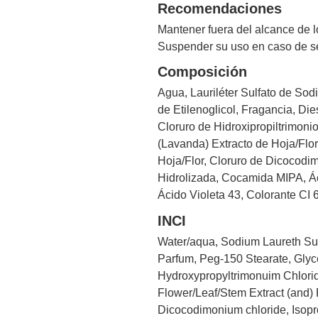
Recomendaciones
Mantener fuera del alcance de l
Suspender su uso en caso de se
Composición
Agua, Lauriléter Sulfato de Sod
de Etilenoglicol, Fragancia, Di
Cloruro de Hidroxipropiltrimonio
(Lavanda) Extracto de Hoja/Flor
Hoja/Flor, Cloruro de Dicocodi
Hidrolizada, Cocamida MIPA, Áci
Ácido Violeta 43, Colorante CI 
INCI
Water/aqua, Sodium Laureth Sul
Parfum, Peg-150 Stearate, Gly
Hydroxypropyltrimonuim Chlorid
Flower/Leaf/Stem Extract (and) 
Dicocodimonium chloride, Isop