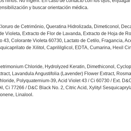
os niños. No ingerir. En caso de contacto con los ojos, enjuaga
nsibilización y buscar orientación médica.
Cloruro de Cetrimónio, Queratina Hidrolizada, Dimeticonol, Dec
r de Violeta, Extracto de Flor de Lavanda, Extracto de Hoja de 
o 43, Colorante Violeta 60730, Lactato de Cetilo, Fragancia, Ac
uicaprilato de Xilitol, Caprililglicol, EDTA, Cumarina, Hexil C
Cetrimonium Chloride, Hydrolyzed Keratin, Dimethiconol, Cyclop
xtract, Lavandula Angustifolia (Lavender) Flower Extract, Rosma
loride, Polyquaternium-39, Acid Violet 43 / Ci 60730 / Ext. D&C 
l, Ci 77266 / D&C Black No. 2, Citric Acid, Xylityl Sesquicapryla
onene, Linalool.