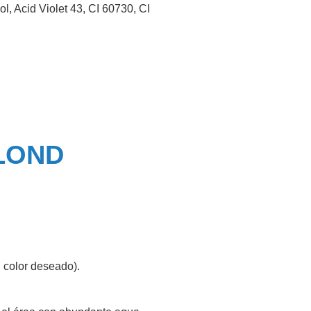
, Acid Violet 43, CI 60730, CI
LOND
 color deseado).