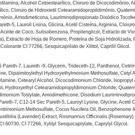
tilamina, Alcohol Cetoestearílico, Cloruro de Dicocodimónio, Al
etílico, Cloruro de Hidroxietil Cetearamidopropildimónio, Quatern
mónio, Amodimeticona, Lauriminodipropionato Disódico Tocofer
th-5, Lauroil Lisina, Glicina, Acetil Cisteína, Arginina, Clorur
Aceite de Coco, Sulisobenzona, Propilenglicol, Extracto de Vio
a), Extracto de Hoja de Romero, Proteína de Soja Hidrolizada, 
Colorante CI 77266, Sesquicaprilato de Xilitol, Caprilil Glicol.
Pareth-7, Laureth -9, Glycerin, Trideceth-12, Panthenol, Cetri
, Dipalmitoylethyl Hydroxyethylmonium Methosulfate, Cetyl Alc
amine, Cetearyl Alcohol, Dicocodimonium Chloride, Isopropyl Al
hol, Hydroxyethyl Cetearamidopropyldimonium Chloride, Quatern
monium Toslylate, Amodimethicone, Disodium Lauriminodipro
eth-7, C12-14 Sec Pareth-5, Lauroyl Lysine, Glycine, Acetil Cy
trimonium Methosulfate, Cocos Nucifera Oil, Benzophenone 4,
stifolia (Lavender) Extract, Rosmarinus Officinalis (Rosemary)
 CI 60730, CI 77266, Xylityl Sesquicaprylate, Caprylyl Glycol.