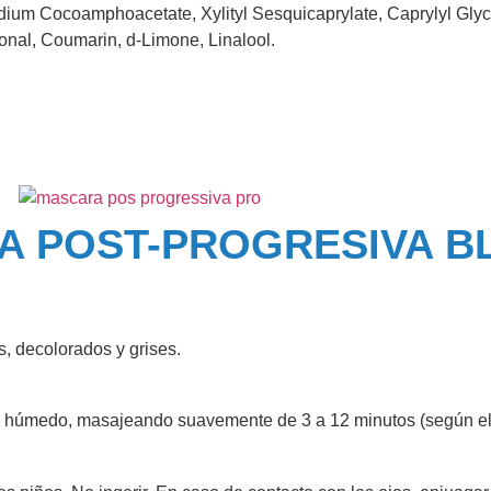
ium Cocoamphoacetate, Xylityl Sesquicaprylate, Caprylyl Glycol
onal, Coumarin, d-Limone, Linalool.
A POST-PROGRESIVA B
s, decolorados y grises.
o y húmedo, masajeando suavemente de 3 a 12 minutos (según el