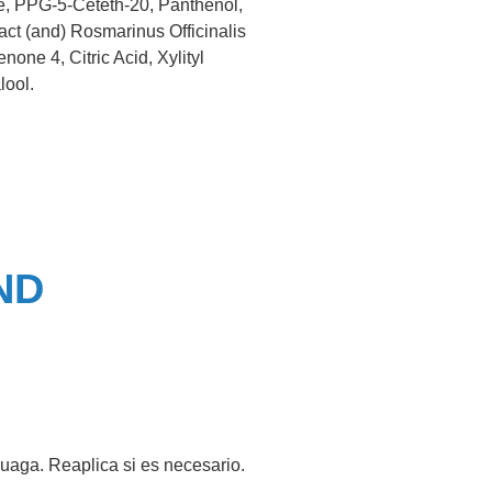
ne, PPG-5-Ceteth-20, Panthenol,
act (and) Rosmarinus Officinalis
one 4, Citric Acid, Xylityl
lool.
ND
uaga. Reaplica si es necesario.