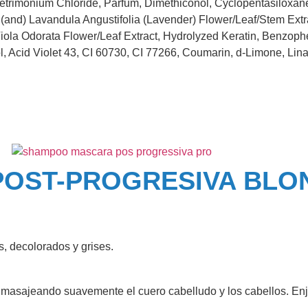
Cetrimonium Chloride, Parfum, Dimethiconol, Cyclopentasiloxa
 (and) Lavandula Angustifolia (Lavender) Flower/Leaf/Stem Extr
iola Odorata Flower/Leaf Extract, Hydrolyzed Keratin, Benzophen
l, Acid Violet 43, CI 60730, CI 77266, Coumarin, d-Limone, Lina
OST-PROGRESIVA BLO
s, decolorados y grises.
, masajeando suavemente el cuero cabelludo y los cabellos. Enj