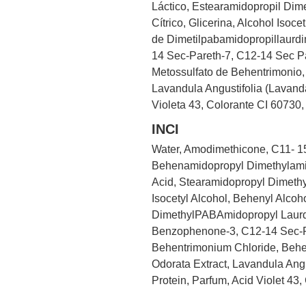
Láctico, Estearamidopropil Dime
Cítrico, Glicerina, Alcohol Isoc
de Dimetilpabamidopropillaurdi
14 Sec-Pareth-7, C12-14 Sec Pare
Metossulfato de Behentrimonio, 
Lavandula Angustifolia (Lavand
Violeta 43, Colorante CI 60730, 
INCI
Water, Amodimethicone, C11- 15 
Behenamidopropyl Dimethylamine
Acid, Stearamidopropyl Dimethyl
Isocetyl Alcohol, Behenyl Alco
DimethylPABAmidopropyl Laurdi
Benzophenone-3, C12-14 Sec-Par
Behentrimonium Chloride, Behen
Odorata Extract, Lavandula Angu
Protein, Parfum, Acid Violet 43,