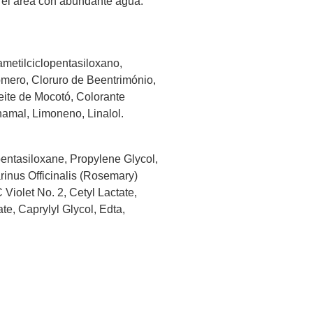
r el área con abundante agua.
ametilciclopentasiloxano,
Romero, Cloruro de Beentrimónio,
eite de Mocotó, Colorante
inamal, Limoneno, Linalol.
entasiloxane, Propylene Glycol,
rinus Officinalis (Rosemary)
Violet No. 2, Cetyl Lactate,
te, Caprylyl Glycol, Edta,