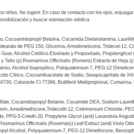
os niños. No ingerir. En caso de contacto con los ojos, enjuaga
nsibilización y buscar orientación médica.
io, Cocoamidopropil Betaína, Cocamida Dietanolamina, Laurilét
estearato de PEG 150, Glicerina, Amodimeticona, Tridecet-12, 
 Guar, Alcohol Cetiílico Etoxilado y Propoxilado, Propilenglicol
 y Tallo (y) Rosmarinus Officinalis (Romero) Extracto de Hoja (y
mónio, Alcohol Isopropílico, Poliquaternium 7, PEG-12 Dimetico
do Cítrico, Cocoamfoacetato de Sodio, Sesquicaprilato de Xilitol
60730, Colorante CI 77266, Butilfenil Metilpropional, Cumarina,
fate, Cocamidopropyl Betaine, Cocamide DEA, Sodium Laureth S
cerin, Amodimethicone,Trideceth-12, Cetrimonium Chloride. PE
e, PPG-5-Ceteth-20, Propylene Glycol (and) Lavandula Angusti
Rosmarinus Officinalis (Rosemary) Leaf Extract (and) Viola Odor
ropyl Alcohol, Polyquaternium-7, PEG-12 Dimethicone, Benzoph