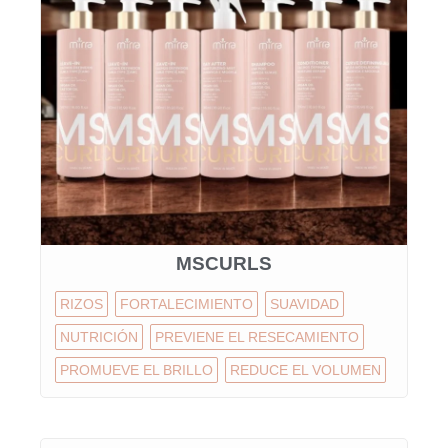
MSCURLS
RIZOS
FORTALECIMIENTO
SUAVIDAD
NUTRICIÓN
PREVIENE EL RESECAMIENTO
PROMUEVE EL BRILLO
REDUCE EL VOLUMEN