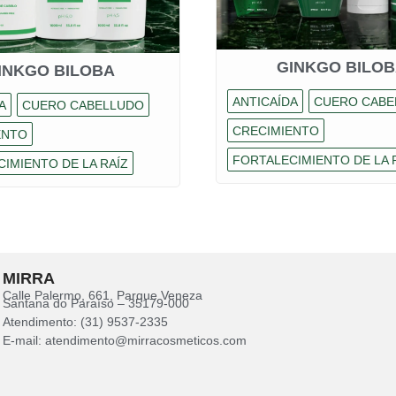
GINKGO BILO
INKGO BILOBA
ANTICAÍDA
CUERO CABE
A
CUERO CABELLUDO
CRECIMIENTO
ENTO
FORTALECIMIENTO DE LA 
IMIENTO DE LA RAÍZ
MIRRA
Calle Palermo, 661, Parque Veneza
Santana do Paraíso – 35179-000
Atendimento: (31) 9537-2335
E-mail: atendimento@mirracosmeticos.com