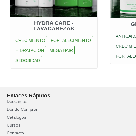
HYDRA CARE -
G
LAVACABEZAS
ANTICAÍD
CRECIMIENTO
FORTALECIMIENTO
CRECIMI
HIDRATACIÓN
MEGA HAIR
FORTALEC
SEDOSIDAD
Enlaces Rápidos
Descargas
Dónde Comprar
Catálogos
Cursos
Contacto