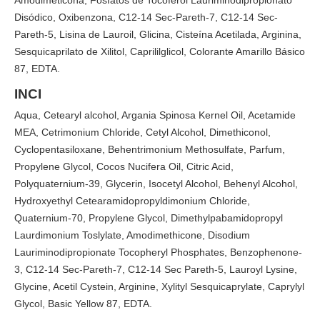
Disódico, Oxibenzona, C12-14 Sec-Pareth-7, C12-14 Sec-
Pareth-5, Lisina de Lauroil, Glicina, Cisteína Acetilada, Arginina,
Sesquicaprilato de Xilitol, Caprililglicol, Colorante Amarillo Básico
87, EDTA.
INCI
Aqua, Cetearyl alcohol, Argania Spinosa Kernel Oil, Acetamide
MEA, Cetrimonium Chloride, Cetyl Alcohol, Dimethiconol,
Cyclopentasiloxane, Behentrimonium Methosulfate, Parfum,
Propylene Glycol, Cocos Nucifera Oil, Citric Acid,
Polyquaternium-39, Glycerin, Isocetyl Alcohol, Behenyl Alcohol,
Hydroxyethyl Cetearamidopropyldimonium Chloride,
Quaternium-70, Propylene Glycol, Dimethylpabamidopropyl
Laurdimonium Toslylate, Amodimethicone, Disodium
Lauriminodipropionate Tocopheryl Phosphates, Benzophenone-
3, C12-14 Sec-Pareth-7, C12-14 Sec Pareth-5, Lauroyl Lysine,
Glycine, Acetil Cystein, Arginine, Xylityl Sesquicaprylate, Caprylyl
Glycol, Basic Yellow 87, EDTA.