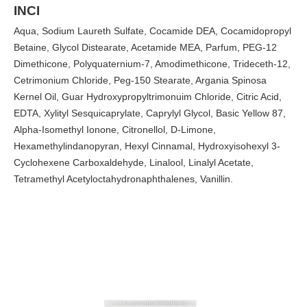
INCI
Aqua, Sodium Laureth Sulfate, Cocamide DEA, Cocamidopropyl
Betaine, Glycol Distearate, Acetamide MEA, Parfum, PEG-12
Dimethicone, Polyquaternium-7, Amodimethicone, Trideceth-12,
Cetrimonium Chloride, Peg-150 Stearate, Argania Spinosa
Kernel Oil, Guar Hydroxypropyltrimonuim Chloride, Citric Acid,
EDTA, Xylityl Sesquicaprylate, Caprylyl Glycol, Basic Yellow 87,
Alpha-Isomethyl Ionone, Citronellol, D-Limone,
Hexamethylindanopyran, Hexyl Cinnamal, Hydroxyisohexyl 3-
Cyclohexene Carboxaldehyde, Linalool, Linalyl Acetate,
Tetramethyl Acetyloctahydronaphthalenes, Vanillin.