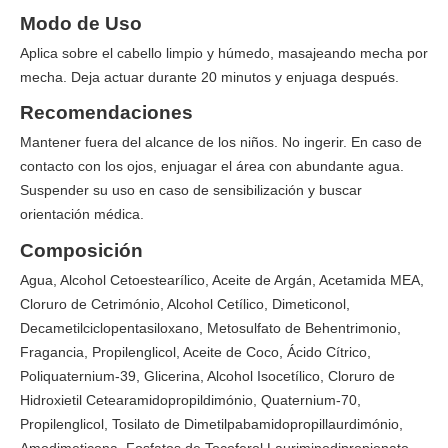
Modo de Uso
Aplica sobre el cabello limpio y húmedo, masajeando mecha por
mecha. Deja actuar durante 20 minutos y enjuaga después.
Recomendaciones
Mantener fuera del alcance de los niños. No ingerir. En caso de
contacto con los ojos, enjuagar el área con abundante agua.
Suspender su uso en caso de sensibilización y buscar
orientación médica.
Composición
Agua, Alcohol Cetoestearílico, Aceite de Argán, Acetamida MEA,
Cloruro de Cetrimónio, Alcohol Cetílico, Dimeticonol,
Decametilciclopentasiloxano, Metosulfato de Behentrimonio,
Fragancia, Propilenglicol, Aceite de Coco, Ácido Cítrico,
Poliquaternium-39, Glicerina, Alcohol Isocetílico, Cloruro de
Hidroxietil Cetearamidopropildimónio, Quaternium-70,
Propilenglicol, Tosilato de Dimetilpabamidopropillaurdimónio,
Amodimeticona, Fosfatos de Tocoferol Lauriminodipropionato