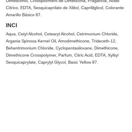
Dimeticonol, Crosspolímero de Dimeticona, Fragancia, Ácido
Cítrico, EDTA, Sesquicaprilato de Xilitol, Caprililglicol, Colorante
Amarillo Básico 87.
INCI
Aqua, Cetyl Alcohol, Cetearyl Alcohol, Cetrimonium Chloride,
Argania Spinosa Kernel Oil, Amodimethicone, Trideceth-12,
Behentrimonium Chloride, Cyclopentasiloxane, Dimethicone,
Dimethicone Crosspolymer, Parfum, Citric Acid, EDTA, Xylityl
Sesquicaprylate, Caprylyl Glycol, Basic Yellow 87.