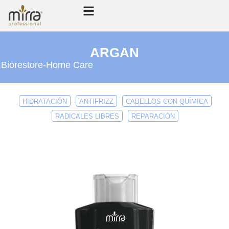
ARGAN
Biorestore
-
Home Care
HIDRATACIÓN
ANTIFRIZZ
CABELLOS CON QUÍMICA
RADICALES LIBRES
REPARACIÓN