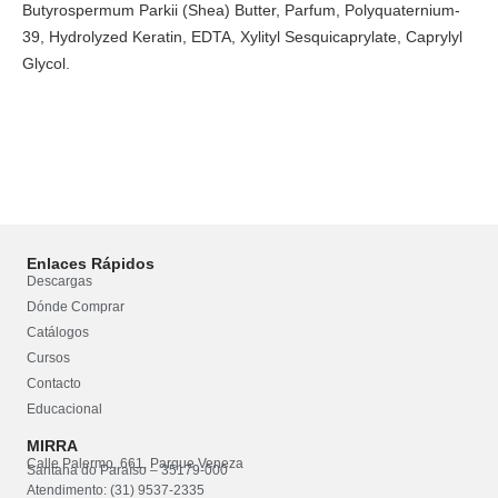
Butyrospermum Parkii (Shea) Butter, Parfum, Polyquaternium-
39, Hydrolyzed Keratin, EDTA, Xylityl Sesquicaprylate, Caprylyl
Glycol.
Enlaces Rápidos
Descargas
Dónde Comprar
Catálogos
Cursos
Contacto
Educacional
MIRRA
Calle Palermo, 661, Parque Veneza
Santana do Paraíso – 35179-000
Atendimento: (31) 9537-2335