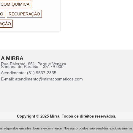
 COM QUÍMICA
ÃO
RECUPERAÇÃO
AÇÃO
A MIRRA
Rua Palermo, 661, Parque Veneza
Santana do Paraíso – 35179-000
Atendimento: (31) 9537-2335
E-mail: atendimento@mirracosmeticos.com
Copyright © 2025 Mirra. Todos os direitos reservados.
 adquiridos em sites, lojas e e-commerce. Nossos produtos são vendidos exclusivamente ao