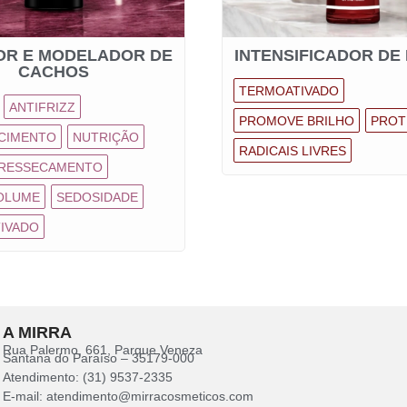
OR E MODELADOR DE
INTENSIFICADOR DE
CACHOS
TERMOATIVADO
ANTIFRIZZ
PROMOVE BRILHO
PROT
CIMENTO
NUTRIÇÃO
RADICAIS LIVRES
 RESSECAMENTO
OLUME
SEDOSIDADE
IVADO
A MIRRA
Rua Palermo, 661, Parque Veneza
Santana do Paraíso – 35179-000
Atendimento: (31) 9537-2335
E-mail: atendimento@mirracosmeticos.com