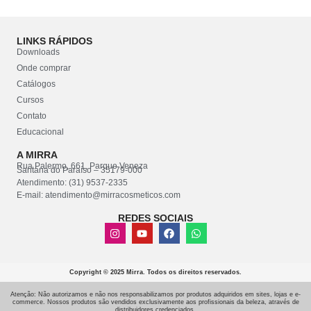
LINKS RÁPIDOS
Mirra
Downloads
Onde comprar
Catálogos
Cursos
Contato
Educacional
A MIRRA
Rua Palermo, 661, Parque Veneza
Santana do Paraíso – 35179-000
Atendimento: (31) 9537-2335
E-mail: atendimento@mirracosmeticos.com
REDES SOCIAIS
Copyright © 2025 Mirra. Todos os direitos reservados.
Atenção: Não autorizamos e não nos responsabilizamos por produtos adquiridos em sites, lojas e e-
commerce. Nossos produtos são vendidos exclusivamente aos profissionais da beleza, através de
distribuidores credenciados.