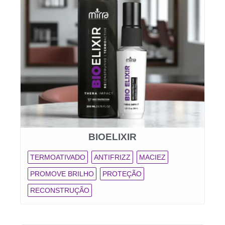
BIOELIXIR
TERMOATIVADO
ANTIFRIZZ
MACIEZ
PROMOVE BRILHO
PROTEÇÃO
RECONSTRUÇÃO