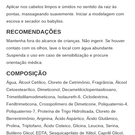
Aplicar nos cabelos limpos e úmidos no sentido da raiz às
pontas, massageando suavemente. Iniciar a modelagem com
escova e secador ou babyliss.
RECOMENDAÇÕES
Mantenha fora do alcance de crianças. Não ingerir. Se houver
contato com os olhos, lave o local com água abundante.
Suspenda o uso em caso de sensibilização e procure
orientação médica.
COMPOSIÇÃO
Água, Álcool Cetílico, Cloreto de Cetrimônio, Fragrância, Álcool
Cetoestearílico, Dimeticonol, Decametilciclopentasiloxano,
Trimetilsililamodimeticona, Isolaureth-6, Ciclodextrina,
Feniltrimeticona, Crosspolímero de Dimeticone, Poliquaternio-4,
Poliquaternio-7, Proteína de Trigo Hidrolisada, Cloreto de
Berrentrimônio, Arginina, Ácido Aspártico, Ácido Glutâmico,
Prolina, Triptofano, Ácido Cisteico, Glicina, Leucina, Serina,
Butileno Glicol, EDTA, Sesquicaprilato de Xilitol, Caprilil Glicol,