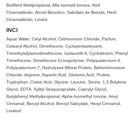
Butilfenil Metilpropional, Alfa-Isometil Ionona, Amil
Cinamaldeído, Álcool Benzílico, Salicilato de Benzila, Hexil
Cinamaldeído, Linalol.
INCI
Aqua/ Water, Cetyl Alcohol, Cetrimonium Chloride, Parfum,
Cetearyl Alcohol, Dimethicone, Cyclopentasiloxane,
Trimethylsilylamodimethicone, Isolaureth-6, Cyclodextrin, Phenyl
Trimethicone, Dimethicone Crosspolymer, Polyquaternium-4,
Polyquaternium-7, Hydrolyzed Wheat Protein, Behentrimonium
Chloride, Arginine, Aspartic Acid, Glutamic Acid, Proline,
Tryptophan, Cisteic Acid, Glycine, Leucine, Serine, 1,3 Butylene
Glycol, EDTA, Xylityl Sesquicaprylate, Caprylyl Glycol,
Butylphenyl Methylpropional, Alpha-Isomethyl Ionone, Amyl
Cinnamal, Benzyl Alcohol, Benzyl Salicylate, Hexyl Cinnamal,
Linalool.