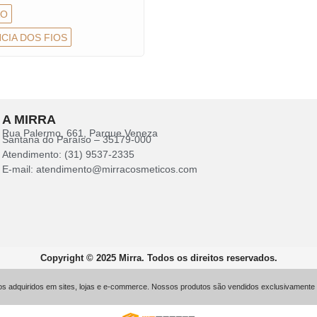
ÃO
CIA DOS FIOS
A MIRRA
Rua Palermo, 661, Parque Veneza
Santana do Paraíso – 35179-000
Atendimento: (31) 9537-2335
E-mail: atendimento@mirracosmeticos.com
Copyright © 2025 Mirra. Todos os direitos reservados.
 adquiridos em sites, lojas e e-commerce. Nossos produtos são vendidos exclusivamente ao