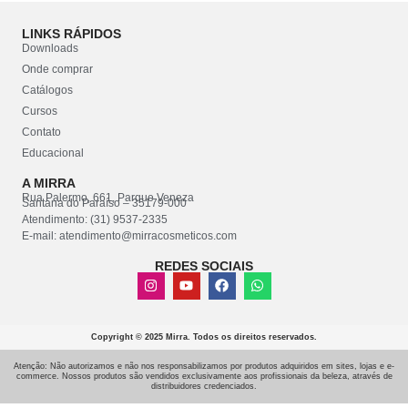
LINKS RÁPIDOS
Downloads
Onde comprar
Catálogos
Cursos
Contato
Educacional
A MIRRA
Rua Palermo, 661, Parque Veneza
Santana do Paraíso – 35179-000
Atendimento: (31) 9537-2335
E-mail: atendimento@mirracosmeticos.com
REDES SOCIAIS
Copyright © 2025 Mirra. Todos os direitos reservados.
Atenção: Não autorizamos e não nos responsabilizamos por produtos adquiridos em sites, lojas e e-
commerce. Nossos produtos são vendidos exclusivamente aos profissionais da beleza, através de
distribuidores credenciados.