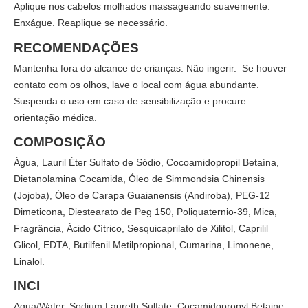
Aplique nos cabelos molhados massageando suavemente.
Enxágue. Reaplique se necessário.
RECOMENDAÇÕES
Mantenha fora do alcance de crianças. Não ingerir. Se houver
contato com os olhos, lave o local com água abundante.
Suspenda o uso em caso de sensibilização e procure
orientação médica.
COMPOSIÇÃO
Água, Lauril Éter Sulfato de Sódio, Cocoamidopropil Betaína,
Dietanolamina Cocamida, Óleo de Simmondsia Chinensis
(Jojoba), Óleo de Carapa Guaianensis (Andiroba), PEG-12
Dimeticona, Diestearato de Peg 150, Poliquaternio-39, Mica,
Fragrância, Ácido Cítrico, Sesquicaprilato de Xilitol, Caprilil
Glicol, EDTA, Butilfenil Metilpropional, Cumarina, Limonene,
Linalol.
INCI
Aqua/Water, Sodium Laureth Sulfate, Cocamidopropyl Betaine,