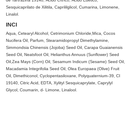
Sesquicaprilato de Xilitila, Caprililglicol, Cumarina, Limonene,
Linalol.
INCI
Aqua, Cetearyl Alcohol, Cetrimonium Chloride,Mica, Cocos
Nucifera Oil, Parfum, Stearamidopropyl Dimethylamine,
Simmondsia Chinensis (Jojoba) Seed Oil, Carapa Guaianensis
Seed Oil, Neatsfoot Oil, Helianthus Annuus (Sunflower) Seed
Oil,Zea Mays (Corn) Oil, Sesamum Indicum (Sesame) Seed Oil,
Macadamia Integrifolia Seed Oil, Olea Europaea (Olive) Fruit
Oil, Dimethiconol, Cyclopentasiloxane, Polyquaternium-39, CI
19140, Citric Acid, EDTA, Xylityl Sesquicaprylate, Caprylyl
Glycol, Coumarin, d- Limone, Linalool.