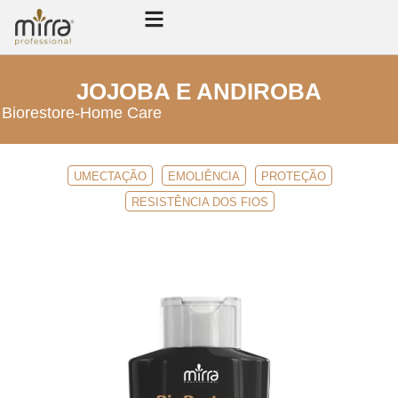
JOJOBA E ANDIROBA
Biorestore
-
Home Care
UMECTAÇÃO
EMOLIÊNCIA
PROTEÇÃO
RESISTÊNCIA DOS FIOS