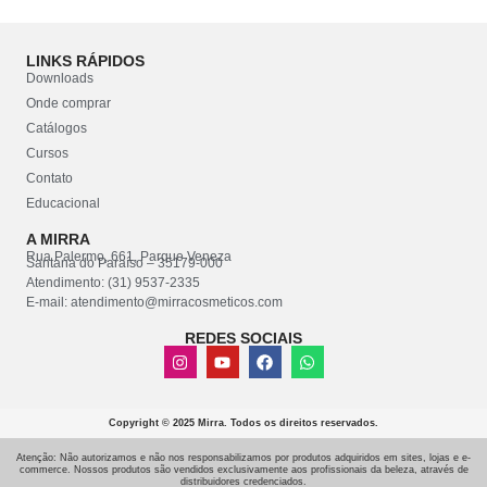
LINKS RÁPIDOS
Downloads
Onde comprar
Catálogos
Cursos
Contato
Educacional
A MIRRA
Rua Palermo, 661, Parque Veneza
Santana do Paraíso – 35179-000
Atendimento: (31) 9537-2335
E-mail: atendimento@mirracosmeticos.com
REDES SOCIAIS
Copyright © 2025 Mirra. Todos os direitos reservados.
Atenção: Não autorizamos e não nos responsabilizamos por produtos adquiridos em sites, lojas e e-
commerce. Nossos produtos são vendidos exclusivamente aos profissionais da beleza, através de
distribuidores credenciados.