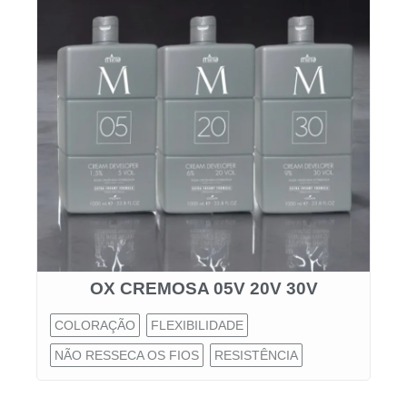
OX CREMOSA 05V 20V 30V
COLORAÇÃO
FLEXIBILIDADE
NÃO RESSECA OS FIOS
RESISTÊNCIA