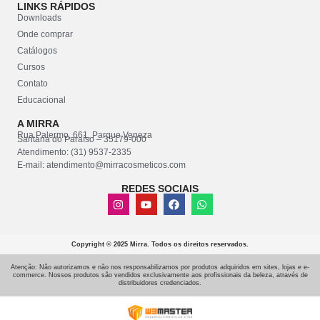
LINKS RÁPIDOS
Downloads
Onde comprar
Catálogos
Cursos
Contato
Educacional
A MIRRA
Rua Palermo, 661, Parque Veneza
Santana do Paraíso – 35179-000
Atendimento: (31) 9537-2335
E-mail: atendimento@mirracosmeticos.com
REDES SOCIAIS
Copyright © 2025 Mirra. Todos os direitos reservados.
Atenção: Não autorizamos e não nos responsabilizamos por produtos adquiridos em sites, lojas e e-
commerce. Nossos produtos são vendidos exclusivamente aos profissionais da beleza, através de
distribuidores credenciados.