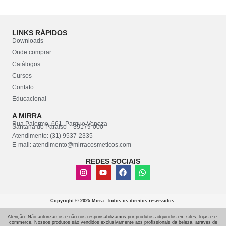
LINKS RÁPIDOS
Downloads
Onde comprar
Catálogos
Cursos
Contato
Educacional
A MIRRA
Rua Palermo, 661, Parque Veneza
Santana do Paraíso – 35179-000
Atendimento: (31) 9537-2335
E-mail: atendimento@mirracosmeticos.com
REDES SOCIAIS
Copyright © 2025 Mirra. Todos os direitos reservados.
Atenção: Não autorizamos e não nos responsabilizamos por produtos adquiridos em sites, lojas e e-
commerce. Nossos produtos são vendidos exclusivamente aos profissionais da beleza, através de