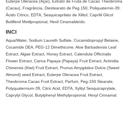
Euterpe Oleracea (Açaí), Extrato de Fruta de Cacao Theobroma
(Cacau), Fragrância, Diestearato de Peg 150, Poliquaternio-39,
Ácido Cítrico, EDTA, Sesquicaprilato de Xilitol, Caprilil Glicol
Butilfenil Metilpropional, Hexil Cinamaldeído.
INCI
Aqua/Water, Sodium Laureth Sulfate, Cocamidopropyl Betaine,
Cocamide DEA, PEG-12 Dimethicone, Aloe Barbadensis Leaf
Extract, Algae Extract, Honey Extract, Calendula Officinalis
Flower Extract, Carica Papaya (Papaya) Fruit Extract, Actinidia
Chinensis (Kiwi) Fruit Extract, Prunus Amygdalus Dulcis (Sweet
Almond) seed Extract, Euterpe Oleracea Fruit Extract,
Theobroma Cacao Fruit Extract, Parfum, Peg-150 Stearate,
Polyquaternium-39, Citric Acid, EDTA, Xylityl Sesquicaprylate,
Caprylyl Glycol, Butylphenyl Methylpropional, Hexyl Cinnamal.