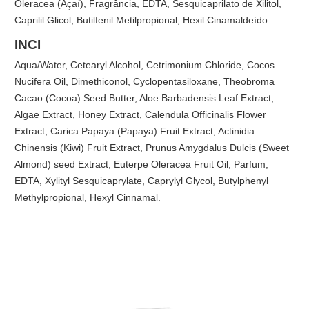
Oleracea (Açaí), Fragrância, EDTA, Sesquicaprilato de Xilitol,
Caprilil Glicol, Butilfenil Metilpropional, Hexil Cinamaldeído.
INCI
Aqua/Water, Cetearyl Alcohol, Cetrimonium Chloride, Cocos
Nucifera Oil, Dimethiconol, Cyclopentasiloxane, Theobroma
Cacao (Cocoa) Seed Butter, Aloe Barbadensis Leaf Extract,
Algae Extract, Honey Extract, Calendula Officinalis Flower
Extract, Carica Papaya (Papaya) Fruit Extract, Actinidia
Chinensis (Kiwi) Fruit Extract, Prunus Amygdalus Dulcis (Sweet
Almond) seed Extract, Euterpe Oleracea Fruit Oil, Parfum,
EDTA, Xylityl Sesquicaprylate, Caprylyl Glycol, Butylphenyl
Methylpropional, Hexyl Cinnamal.