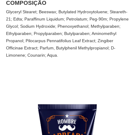
COMPOSIÇÃO
Glyceryl Stearet; Beeswax; Butylated Hydroxytoluene; Steareth-
21; Edta; Paraffinum Liquidum; Petrolatum; Peg-90m; Propylene
Glycol; Sodium Hydroxide; Phenoxyethanol; Methylparaben;
Ethylparaben; Propylparaben; Butylparaben; Aminomethyl
Propanol; Pilocarpus Pennatifolius Leaf Extract; Zingiber
Officinae Extract; Parfum, Butylphenil Methylpropianol; D-
Limonene; Counarin; Aqua.