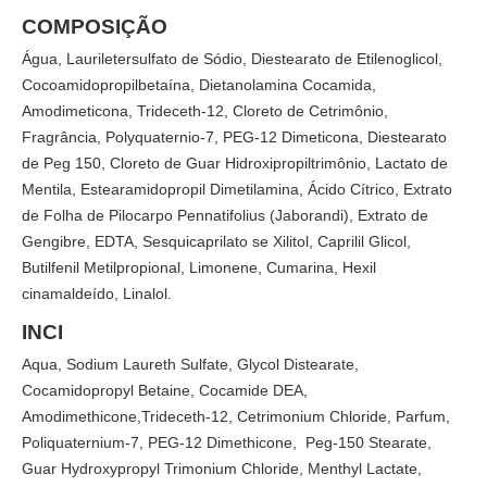
COMPOSIÇÃO
Água, Lauriletersulfato de Sódio, Diestearato de Etilenoglicol,
Cocoamidopropilbetaína, Dietanolamina Cocamida,
Amodimeticona, Trideceth-12, Cloreto de Cetrimônio,
Fragrância, Polyquaternio-7, PEG-12 Dimeticona, Diestearato
de Peg 150, Cloreto de Guar Hidroxipropiltrimônio, Lactato de
Mentila, Estearamidopropil Dimetilamina, Ácido Cítrico, Extrato
de Folha de Pilocarpo Pennatifolius (Jaborandi), Extrato de
Gengibre, EDTA, Sesquicaprilato se Xilitol, Caprilil Glicol,
Butilfenil Metilpropional, Limonene, Cumarina, Hexil
cinamaldeído, Linalol.
INCI
Aqua, Sodium Laureth Sulfate, Glycol Distearate,
Cocamidopropyl Betaine, Cocamide DEA,
Amodimethicone,Trideceth-12, Cetrimonium Chloride, Parfum,
Poliquaternium-7, PEG-12 Dimethicone, Peg-150 Stearate,
Guar Hydroxypropyl Trimonium Chloride, Menthyl Lactate,