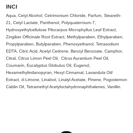
INCI
Aqua, Cetyl Alcohol, Cetrimonium Chloride, Parfum, Steareth-
21, Cetyl Lactate, Panthenol, Polyquaternium-7,
Hydroxyethylcellulose Pilocarpus Microphyllus Leaf Extract,
Zingiber Officinale Root Extract, Methylparaben, Ethylparaben,
Propylparaben, Butylparaben, Phenoxyethanol, Tetrasodium
EDTA, Citric Acid, Acetyl Cedrene, Benzyl Benzoate, Camphor,
Citral, Citrus Limon Peel Oil, Citrus Aurantium Peel Oil,
Coumarin, Eucalyptus Globulus Oil, Eugenol,
Hexamethylindanopyran, Hexyl Cinnamal, Lavandula Oil/
Extract, d-Limone, Linalool, Linalyl Acetate, Pinene, Pogostemon
Cablin Oil, Tetramethyl Acetyloctahydronaphthalenes, Vanillin.