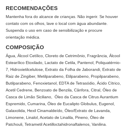
RECOMENDAÇÕES
Mantenha fora do alcance de crianças. Não ingerir. Se houver
contato com os olhos, lave o local com água abundante.
Suspenda o uso em caso de sensibilização e procure
orientação médica.
COMPOSIÇÃO
Água, Álcool Cetílico, Cloreto de Cetrimônio, Fragrância, Álcool
Estearílico Etoxilado, Lactato de Cetila, Pantenol, Poliquatérnio-
7, Hidroxietilcelulose, Extrato da Folha de Jaborandi, Extrato de
Raiz de Zingiber, Metilparabeno, Etilparabeno, Propilparabeno,
Butilparabeno, Fenoxietanol, EDTA de Tetrasódio, Ácido Cítrico,
Acetil Cedrene, Benzoato de Benzila, Cânfora, Citral, Óleo de
Casca de Limão Siciliano, Óleo da Casca de Citrus Aurantium
Espremido, Cumarina, Óleo de Eucalipto Globulus, Eugenol,
Galaxolida, Hexil Cinamaldeído, Óleo/Extrato de Lavanda,
Limonene, Linalol, Acetato de Linalila, Pineno, Óleo de
Patchouli, Tetrametil Acetilloctahidronaftalenos, Vanilina.