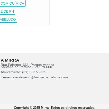
 COM QUÍMICA
E DE PH
ABELUDO
A MIRRA
Rua Palermo, 661, Parque Veneza
Santana do Paraíso – 35179-000
Atendimento: (31) 9537-2335
E-mail: atendimento@mirracosmeticos.com
Copyright © 2025 Mirra. Todos os direitos reservados.