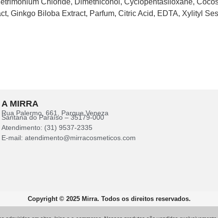
Cetrimonium Chloride, Dimethiconol, Cyclopentasiloxane, Cocos
t, Ginkgo Biloba Extract, Parfum, Citric Acid, EDTA, Xylityl Ses
A MIRRA
Rua Palermo, 661, Parque Veneza
Santana do Paraíso – 35179-000
Atendimento: (31) 9537-2335
E-mail: atendimento@mirracosmeticos.com
Copyright © 2025 Mirra. Todos os direitos reservados.