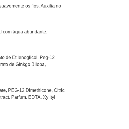
uavemente os fios. Auxilia no
cal com água abundante.
o de Etilenoglicol, Peg-12
trato de Ginkgo Biloba,
te, PEG-12 Dimethicone, Citric
ract, Parfum, EDTA, Xylityl