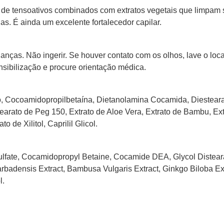
e tensoativos combinados com extratos vegetais que limpam s
as. É ainda um excelente fortalecedor capilar.
anças. Não ingerir. Se houver contato com os olhos, lave o lo
ibilização e procure orientação médica.
io, Cocoamidopropilbetaína, Dietanolamina Cocamida, Diestearat
tearato de Peg 150, Extrato de Aloe Vera, Extrato de Bambu, Ex
 de Xilitol, Caprilil Glicol.
lfate, Cocamidopropyl Betaine, Cocamide DEA, Glycol Disteara
rbadensis Extract, Bambusa Vulgaris Extract, Ginkgo Biloba Ext
l.