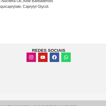
 Nucifera Oil, Aloe Barbadensis
quicaprylate, Caprylyl Glycol.
REDES SOCIAIS