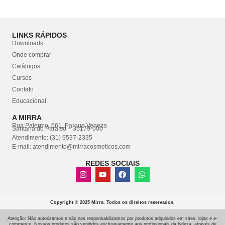
LINKS RÁPIDOS
Downloads
Onde comprar
Catálogos
Cursos
Contato
Educacional
A MIRRA
Rua Palermo, 661, Parque Veneza
Santana do Paraíso – 35179-000
Atendimento: (31) 9537-2335
E-mail: atendimento@mirracosmeticos.com
REDES SOCIAIS
Copyright © 2025 Mirra. Todos os direitos reservados.
Atenção: Não autorizamos e não nos responsabilizamos por produtos adquiridos em sites, lojas e e-
commerce. Nossos produtos são vendidos exclusivamente aos profissionais da beleza, através de