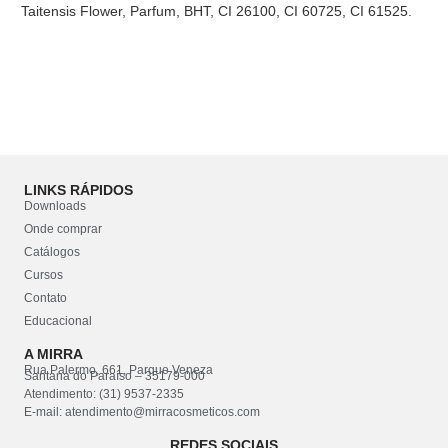
Taitensis Flower, Parfum, BHT, CI 26100, CI 60725, CI 61525.
LINKS RÁPIDOS
Downloads
Onde comprar
Catálogos
Cursos
Contato
Educacional
A MIRRA
Rua Palermo, 661, Parque Veneza
Santana do Paraíso – 35179-000
Atendimento: (31) 9537-2335
E-mail: atendimento@mirracosmeticos.com
REDES SOCIAIS