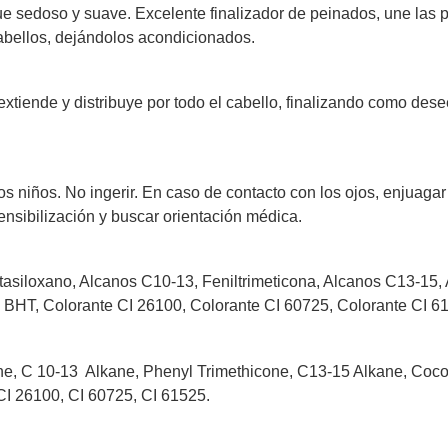
ue sedoso y suave. Excelente finalizador de peinados, une las 
cabellos, dejándolos acondicionados.
extiende y distribuye por todo el cabello, finalizando como des
os niños. No ingerir. En caso de contacto con los ojos, enjuaga
nsibilización y buscar orientación médica.
asiloxano, Alcanos C10-13, Feniltrimeticona, Alcanos C13-15, 
, BHT, Colorante CI 26100, Colorante CI 60725, Colorante CI 6
e, C 10-13 Alkane, Phenyl Trimethicone, C13-15 Alkane, Cocos
CI 26100, CI 60725, CI 61525.