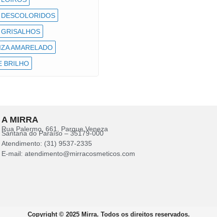
 DESCOLORIDOS
 GRISALHOS
IZA AMARELADO
 BRILHO
A MIRRA
Rua Palermo, 661, Parque Veneza
Santana do Paraíso – 35179-000
Atendimento: (31) 9537-2335
E-mail: atendimento@mirracosmeticos.com
Copyright © 2025 Mirra. Todos os direitos reservados.