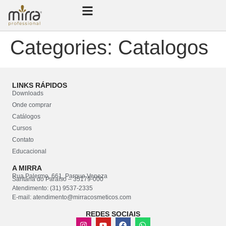
Categories:
Catalogos
LINKS RÁPIDOS
Downloads
Onde comprar
Catálogos
Cursos
Contato
Educacional
A MIRRA
Rua Palermo, 661, Parque Veneza
Santana do Paraíso – 35179-000
Atendimento: (31) 9537-2335
E-mail: atendimento@mirracosmeticos.com
REDES SOCIAIS