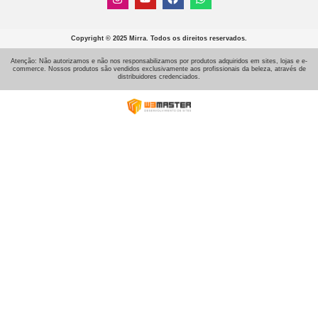
Copyright © 2025 Mirra. Todos os direitos reservados.
Atenção: Não autorizamos e não nos responsabilizamos por produtos adquiridos em sites, lojas e e-
commerce. Nossos produtos são vendidos exclusivamente aos profissionais da beleza, através de
distribuidores credenciados.