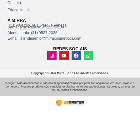
Contato
Educacional
A MIRRA
Rua Palermo, 661, Parque Veneza
Santana do Paraíso – 35179-000
Atendimento: (31) 9537-2335
E-mail: atendimento@mirracosmeticos.com
REDES SOCIAIS
Copyright © 2025 Mirra. Todos os direitos reservados.
Atenção: Não autorizamos e não nos responsabilizamos por produtos adquiridos em sites, lojas e e-
commerce. Nossos produtos são vendidos exclusivamente aos profissionais da beleza, através de
distribuidores credenciados.