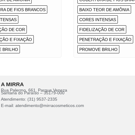
RA DE FIOS BRANCOS
BAIXO TEOR DE AMÔNIA
NTENSAS
CORES INTENSAS
ÇÃO DE COR
FIDELIZAÇÃO DE COR
ÇÃO E FIXAÇÃO
PENETRAÇÃO E FIXAÇÃO
 BRILHO
PROMOVE BRILHO
A MIRRA
Rua Palermo, 661, Parque Veneza
Santana do Paraíso – 35179-000
Atendimento: (31) 9537-2335
E-mail: atendimento@mirracosmeticos.com