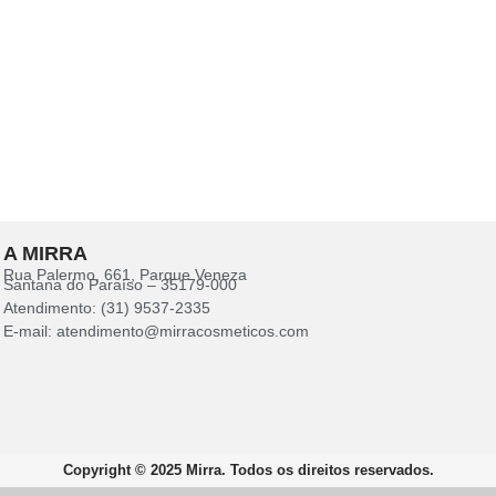
A MIRRA
Rua Palermo, 661, Parque Veneza
Santana do Paraíso – 35179-000
Atendimento: (31) 9537-2335
E-mail: atendimento@mirracosmeticos.com
Copyright © 2025 Mirra. Todos os direitos reservados.