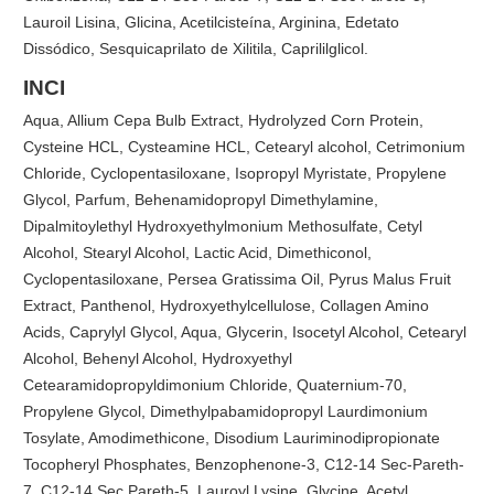
Lauroil Lisina, Glicina, Acetilcisteína, Arginina, Edetato
Dissódico, Sesquicaprilato de Xilitila, Caprililglicol.
INCI
Aqua, Allium Cepa Bulb Extract, Hydrolyzed Corn Protein,
Cysteine HCL, Cysteamine HCL, Cetearyl alcohol, Cetrimonium
Chloride, Cyclopentasiloxane, Isopropyl Myristate, Propylene
Glycol, Parfum, Behenamidopropyl Dimethylamine,
Dipalmitoylethyl Hydroxyethylmonium Methosulfate, Cetyl
Alcohol, Stearyl Alcohol, Lactic Acid, Dimethiconol,
Cyclopentasiloxane, Persea Gratissima Oil, Pyrus Malus Fruit
Extract, Panthenol, Hydroxyethylcellulose, Collagen Amino
Acids, Caprylyl Glycol, Aqua, Glycerin, Isocetyl Alcohol, Cetearyl
Alcohol, Behenyl Alcohol, Hydroxyethyl
Cetearamidopropyldimonium Chloride, Quaternium-70,
Propylene Glycol, Dimethylpabamidopropyl Laurdimonium
Tosylate, Amodimethicone, Disodium Lauriminodipropionate
Tocopheryl Phosphates, Benzophenone-3, C12-14 Sec-Pareth-
7, C12-14 Sec Pareth-5, Lauroyl Lysine, Glycine, Acetyl