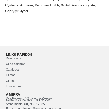
Cysteine, Arginine, Disodium EDTA, Xylityl Sesquicaprylate,
Caprylyl Glycol.
LINKS RÁPIDOS
Downloads
Onde comprar
Catálogos
Cursos
Contato
Educacional
A MIRRA
Rua Palermo, 661, Parque Veneza
Santana do Paraíso – 35179-000
Atendimento: (31) 9537-2335
E-mail: atendimento@mirracosmeticos.com