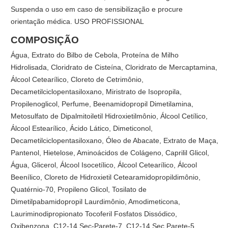
Suspenda o uso em caso de sensibilização e procure
orientação médica. USO PROFISSIONAL
COMPOSIÇÃO
Água, Extrato do Bilbo de Cebola, Proteína de Milho
Hidrolisada, Cloridrato de Cisteína, Cloridrato de Mercaptamina,
Álcool Cetearílico, Cloreto de Cetrimônio,
Decametilciclopentasiloxano, Miristrato de Isopropila,
Propilenoglicol, Perfume, Beenamidopropil Dimetilamina,
Metosulfato de Dipalmitoiletil Hidroxietilmônio, Álcool Cetílico,
Álcool Estearílico, Ácido Lático, Dimeticonol,
Decametilciclopentasiloxano, Óleo de Abacate, Extrato de Maça,
Pantenol, Hietelose, Aminoácidos de Colágeno, Caprilil Glicol,
Água, Glicerol, Álcool Isocetílico, Álcool Cetearílico, Álcool
Beenílico, Cloreto de Hidroxietil Cetearamidopropildimônio,
Quatérnio-70, Propileno Glicol, Tosilato de
Dimetilpabamidopropil Laurdimônio, Amodimeticona,
Lauriminodipropionato Tocoferil Fosfatos Dissódico,
Oxibenzona, C12-14 Sec-Parete-7, C12-14 Sec Parete-5,