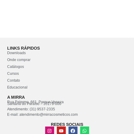
LINKS RÁPIDOS
Downloads
Onde comprar
Catálogos
Cursos
Contato
Educacional
A MIRRA
Rua Palermo, 661, Parque Veneza
Santana do Paraíso – 35179-000
Atendimento: (31) 9537-2335
E-mail: atendimento@mirracosmeticos.com
REDES SOCIAIS