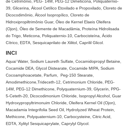
de Cetrimônio, PEG- 14M, PEG-12 Dimeticona, Poliquaternio-
39, Glicerina, Álcool Cetílico Etoxilado e Propoxilado, Cloreto de
Dicocodimônio, Álcool Isopropílico, Cloreto de
Hidroxipropiltrimônio Guar, Óleo de Kernel Elaeis Oleifera
(Ojon), Óleo de Semente de Macadâmia, Proteína Hidrolisada
do Trigo, Meticona, Poliquaternio-10, Carbocisteína, Ácido
Cítrico, EDTA, Sesquicaprilato de Xilitol, Caprilil Glicol.
INCI
Aqua/ Water, Sodium Laureth Sulfate, Cocamidopropyl Betaine,
Cocamide DEA, Glycol Distearate, Cocamide MIPA, Sodium
Cocoamphoacetate, Parfum, Peg-150 Stearate,
Amodimethicone,Trideceth-12, Cetrimonium Chloride, PEG-
14M, PEG-12 Dimethicone, Polyquaternium-39, Glycerin, PPG-
5-Ceteth-20, Dicocodimonium Chloride, Isopropyl Alcohol, Guar
Hydroxypropyltrimonuim Chloride, Oleifera Kernel Oil (Ojon),
Macadamia Integrifolia Seed Oil, Hydrolyzed Wheat Protein,
Methicone, Polyquaternium-10, Carbocysteine, Citric Acid,
EDTA, Xylityl Sesquicaprylate, Caprylyl Glycol.