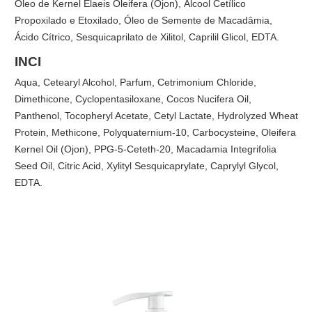
Óleo de Kernel Elaeis Oleifera (Ojon), Álcool Cetílico
Propoxilado e Etoxilado, Óleo de Semente de Macadâmia,
Ácido Cítrico, Sesquicaprilato de Xilitol, Caprilil Glicol, EDTA.
INCI
Aqua, Cetearyl Alcohol, Parfum, Cetrimonium Chloride,
Dimethicone, Cyclopentasiloxane, Cocos Nucifera Oil,
Panthenol, Tocopheryl Acetate, Cetyl Lactate, Hydrolyzed Wheat
Protein, Methicone, Polyquaternium-10, Carbocysteine, Oleifera
Kernel Oil (Ojon), PPG-5-Ceteth-20, Macadamia Integrifolia
Seed Oil, Citric Acid, Xylityl Sesquicaprylate, Caprylyl Glycol,
EDTA.